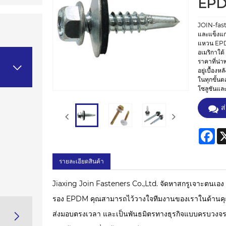
EP
JOIN-fast
และแข็งแก
แหวน EPD
อเมริกาใต้
ราคาที่น่

อยู่เบื้อ
ในทุกขั้นต
โซลูชันและท
ส
Fa
รายละเอียดสินค้า
Jiaxing Join Fasteners Co.,Ltd. จัดหาสกรูเจาะตนเ
รอง EPDM คุณสามารถไว้วางใจทีมงานของเราในด้านคุณภ
ส่งมอบตรงเวลา และเป็นพันธมิตรทางธุรกิจแบบครบวงจรใน
