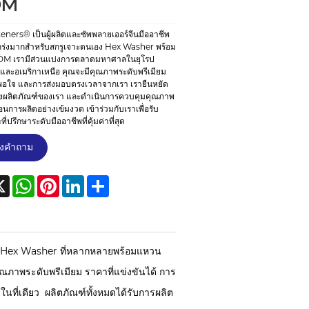
DM
eners® เป็นผู้ผลิตและซัพพลายเออร์จีนมืออาชีพ
ร่งมากสำหรับสกรูเจาะตนเอง Hex Washer พร้อม
M เรามีส่วนแบ่งการตลาดมหาศาลในยุโรป
 และอเมริกาเหนือ คุณจะมีคุณภาพระดับพรีเมียม
าพอใจ และการส่งมอบตรงเวลาจากเรา เรายืนหยัด
งหลังผลิตภัณฑ์ของเรา และดำเนินการควบคุมคุณภาพ
อนการผลิตอย่างเข้มงวด เข้าร่วมกับเราเพื่อรับ
ี่ปรึกษาระดับมืออาชีพที่คุ้มค่าที่สุด
่งคำถาม
cebook
X
WhatsApp
Pinterest
LinkedIn
Share
อง Hex Washer ที่หลากหลายพร้อมแหวน
าพระดับพรีเมียม ราคาที่แข่งขันได้ การ
ที่เดียว ผลิตภัณฑ์ทั้งหมดได้รับการผลิต