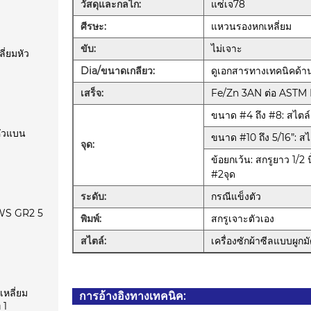
วัสดุและกลไก:
แซ่เจ78
ศีรษะ:
แหวนรองหกเหลี่ยม
ขับ:
ไม่เจาะ
ี่ยมหัว
Dia/ขนาดเกลียว:
ดูเอกสารทางเทคนิคด้า
เสร็จ:
Fe/Zn 3AN ต่อ ASTM
ขนาด #4 ถึง #8: สไตล์
หัวแบน
ขนาด #10 ถึง 5/16”: สไ
จุด:
ข้อยกเว้น: สกรูยาว 1/2 น
#2จุด
ระดับ:
กรณีแข็งตัว
S GR2 5
พิมพ์:
สกรูเจาะตัวเอง
สไตล์:
เครื่องซักผ้าซีลแบบผูกม
หลี่ยม
การอ้างอิงทางเทคนิค:
 1