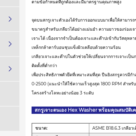
ตามข้อกำหนดที่ถูกต้องและมีมาตรฐานคุณภาพสูง

จุดบนสกรูเจาะตัวเองได้รับการออกแบบมาเพื่อให้สามารถ
ขนาดรูสำหรับเกลียวได้อย่างแม่นยำ ความยาวของร่อ
เจาะได้ เนื่องจากจำเป็นต้องเจาะและต๊าปเข้ากับวัสดุห

เหล็กกล้าคาร์บอนชุบแข็งผิวเคลือบด้วยความร้อน
เกลียวเจาะและต๊าปในตัวช่วยให้เปลี่ยนจากการเจาะเป็น
ติดตั้งที่ต่ำกว่า

เพื่อประสิทธิภาพตัวยึดที่เหมาะสมที่สุด ปืนยิงสกรูควรมีกำ
0-2500 (แนะนำให้ใช้ความเร็วสูงสุด 1800 RPM สำหรับตั
โครงสร้างโลหะอย่างน้อย 3 ระดับ
สกรูเจาะตนเอง Hex Washer พร้อมคุณสมบัติเคร
ขนาด:
ASME B18.6.3 เกลียวเต