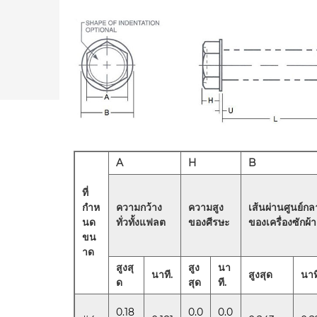
A
H
B
ที่
กำห
ความกว้าง
ความสูง
เส้นผ่านศูนย์กล
นด
ทั่วทั้งแฟลต
ของศีรษะ
ของเครื่องซักผ้า
ขน
าด
สูงสุ
สูง
นา
นาที.
สูงสุด
นาท
ด
สุด
ที.
0.18
0.0
0.0