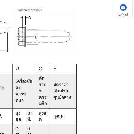
E-Mail
U
C
E
ตัด
เครื่องซัก
ราค
ตัดราคา
าง
ผ้า
า
เส้นผ่าน
ความ
ควา
ศูนย์กลาง
หนา
มลึก
สูง
นา
สูงสุ
ี.
สูงสุด
สุด
ที.
ด
0.
0.