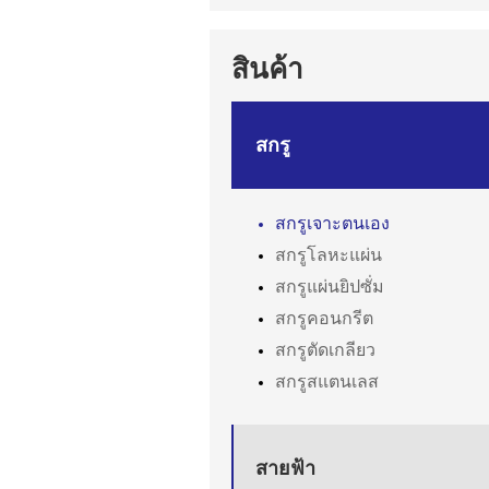
สินค้า
สกรู
สกรูเจาะตนเอง
สกรูโลหะแผ่น
สกรูแผ่นยิปซั่ม
สกรูคอนกรีต
สกรูตัดเกลียว
สกรูสแตนเลส
สายฟ้า